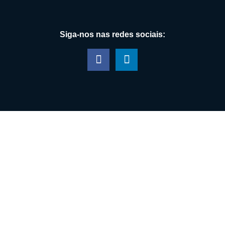
Siga-nos nas redes sociais:
Áreas de Atuação:
Direito Tributário
Direito Trabalhista
Direito Societário
Diretio Cível