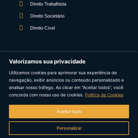
Direito Trabalhista
Direito Societário
Diretio Cível
Valorizamos sua privacidade
Utilizamos cookies para aprimorar sua experiência de
navegação, exibir anúncios ou conteúdo personalizado e
Data Protection Officer (DPO) Xavier Advogados:
analisar nosso tráfego. Ao clicar em “Aceitar todos”, você
Ana Cristina Marques Quevedo – anacristina@xavier.adv.br
concorda com nosso uso de cookies.
Política de Cookies
Aceitar tudo
© Copyright 2026 – Xavier Advogados –
Política de Privacidade
Personalizar