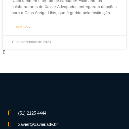
Natal também é tempo de caridade! Esse ano, os
colaboradores do Xavier Advogados entregaram doações
para a Casa Abrigo Lilás, que é gerida pela Instituição
LEIA MAIS »
19 de dezembro de 2023
(51) 2125 4444
xavier@xavier.adv.br