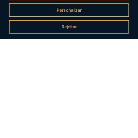
Personalizar
Rejeitar
Áreas de Atuação:
Direito Tributário
Direito Trabalhista
Direito Societário
Diretio Cível