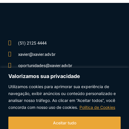
(51) 2125 4444
xavier@xavier.adv.br
oportunidades@xavier.adv.br
Valorizamos sua privacidade
Rua Santo Inácio, 530 - Moinhos de Vento
90570-150 - Porto Alegre - RS - Brasil
Utilizamos cookies para aprimorar sua experiência de
navegação, exibir anúncios ou conteúdo personalizado e
analisar nosso tráfego. Ao clicar em “Aceitar todos”, você
concorda com nosso uso de cookies.
Política de Cookies
Siga-nos nas redes sociais:
Aceitar tudo