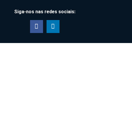
Siga-nos nas redes sociais:
ta Protection Officer (DPO) Xavier Advogados:
istina Marques Quevedo – anacristina@xavier.adv.br