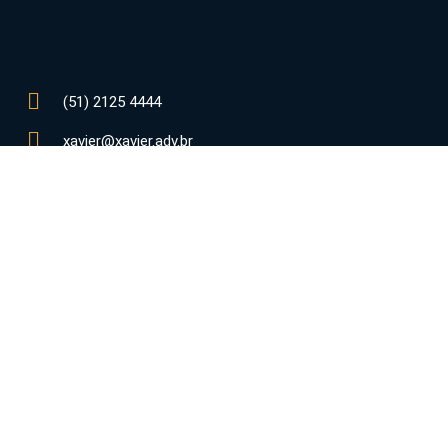
(51) 2125 4444
xavier@xavier.adv.br
oportunidades@xavier.adv.br
Rua Santo Inácio, 530 - Moinhos de Vento
90570-150 - Porto Alegre - RS - Brasil
Da
Ana Cr