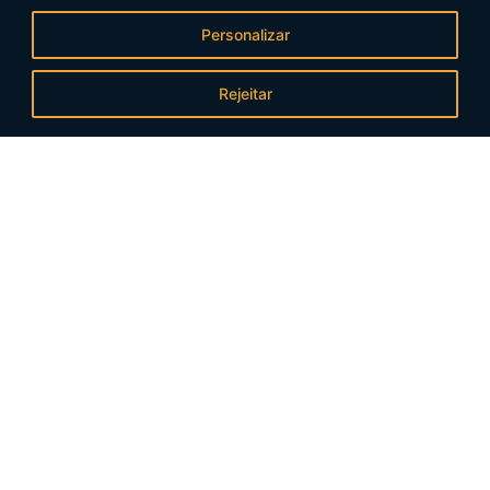
Personalizar
Rejeitar
Áreas de Atuação:
Direito Tributário
Direito Trabalhista
Direito Societário
Diretio Cível