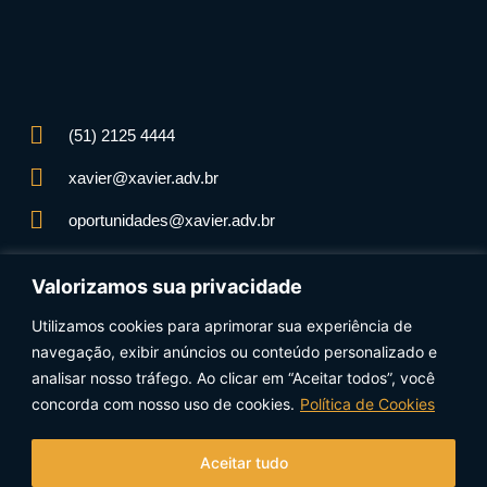
(51) 2125 4444
xavier@xavier.adv.br
oportunidades@xavier.adv.br
Rua Santo Inácio, 530 - Moinhos de Vento
Valorizamos sua privacidade
90570-150 - Porto Alegre - RS - Brasil
Utilizamos cookies para aprimorar sua experiência de
navegação, exibir anúncios ou conteúdo personalizado e
analisar nosso tráfego. Ao clicar em “Aceitar todos”, você
concorda com nosso uso de cookies.
Política de Cookies
Siga-nos nas redes sociais:
Aceitar tudo