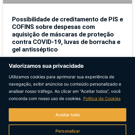
Possibilidade de creditamento de PIS e
COFINS sobre despesas com
aquisição de máscaras de proteção
contra COVID-19, luvas de borracha e
gel antisséptico
Solução de Consulta Cosit nº 164/2021 entende que
Valorizamos sua privacidade
enquadra-se no conceito de “insumos” tais despesas .
Utilizamos cookies para aprimorar sua experiência de
Em decorrência da pandemia do Covid-19, os entes
públicos
navegação, exibir anúncios ou conteúdo personalizado e
analisar nosso tráfego. Ao clicar em “Aceitar todos”, você
concorda com nosso uso de cookies.
Política de Cookies
CONTINUE LENDO »
24 de novembro de 2021
Aceitar tudo
Personalizar