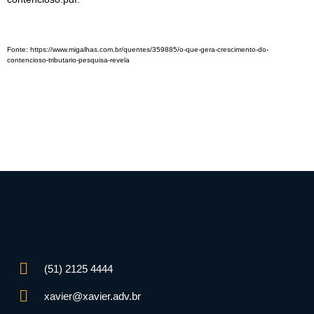
Fonte: https://www.migalhas.com.br/quentes/359885/o-que-gera-crescimento-do-
contencioso-tributario-pesquisa-revela
(51) 2125 4444
xavier@xavier.adv.br