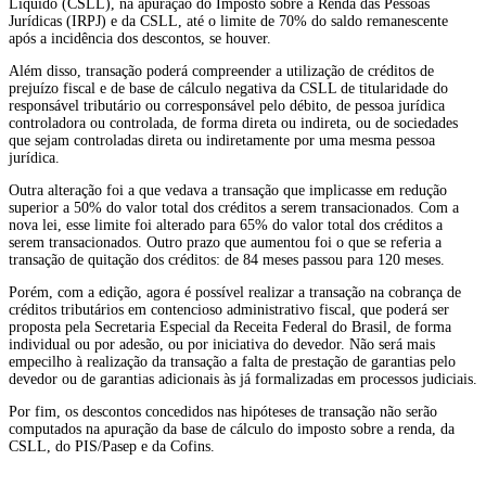
Líquido (CSLL), na apuração do Imposto sobre a Renda das Pessoas
Jurídicas (IRPJ) e da CSLL, até o limite de 70% do saldo remanescente
após a incidência dos descontos, se houver.
Além disso, transação poderá compreender a utilização de créditos de
prejuízo fiscal e de base de cálculo negativa da CSLL de titularidade do
responsável tributário ou corresponsável pelo débito, de pessoa jurídica
controladora ou controlada, de forma direta ou indireta, ou de sociedades
que sejam controladas direta ou indiretamente por uma mesma pessoa
jurídica.
Outra alteração foi a que vedava a transação que implicasse em redução
superior a 50% do valor total dos créditos a serem transacionados. Com a
nova lei, esse limite foi alterado para 65% do valor total dos créditos a
serem transacionados. Outro prazo que aumentou foi o que se referia a
transação de quitação dos créditos: de 84 meses passou para 120 meses.
Porém, com a edição, agora é possível realizar a transação na cobrança de
créditos tributários em contencioso administrativo fiscal, que poderá ser
proposta pela Secretaria Especial da Receita Federal do Brasil, de forma
individual ou por adesão, ou por iniciativa do devedor. Não será mais
empecilho à realização da transação a falta de prestação de garantias pelo
devedor ou de garantias adicionais às já formalizadas em processos judiciais.
Por fim, os descontos concedidos nas hipóteses de transação não serão
computados na apuração da base de cálculo do imposto sobre a renda, da
CSLL, do PIS/Pasep e da Cofins.