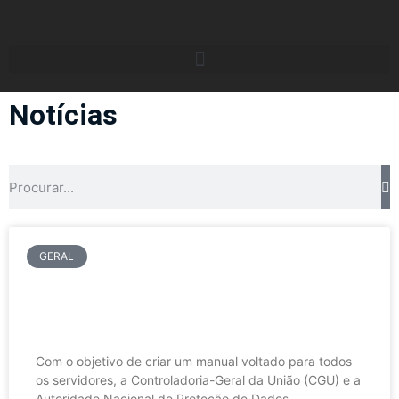
Notícias
GERAL
Órgãos firmam parceria para
entendimentos entre as leis LAI e
LGPD
Com o objetivo de criar um manual voltado para todos
os servidores, a Controladoria-Geral da União (CGU) e a
Autoridade Nacional de Proteção de Dados